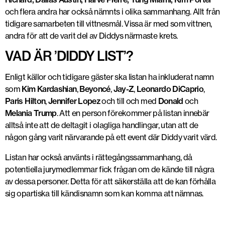
och flera andra har också nämnts i olika sammanhang. Allt från
tidigare samarbeten till vittnesmål. Vissa är med som vittnen,
andra för att de varit del av Diddys närmaste krets.
VAD ÄR ’DIDDY LIST’?
Enligt källor och tidigare gäster ska listan ha inkluderat namn
som
Kim Kardashian
,
Beyoncé
,
Jay-Z
,
Leonardo DiCaprio
,
Paris Hilton
,
Jennifer Lopez
och till och med
Donald
och
Melania Trump
. Att en person förekommer på listan innebär
alltså inte att de deltagit i olagliga handlingar, utan att de
någon gång varit närvarande på ett event där Diddy varit värd.
Listan har också använts i rättegångssammanhang, då
potentiella jurymedlemmar fick frågan om de kände till några
av dessa personer. Detta för att säkerställa att de kan förhålla
sig opartiska till kändisnamn som kan komma att nämnas.