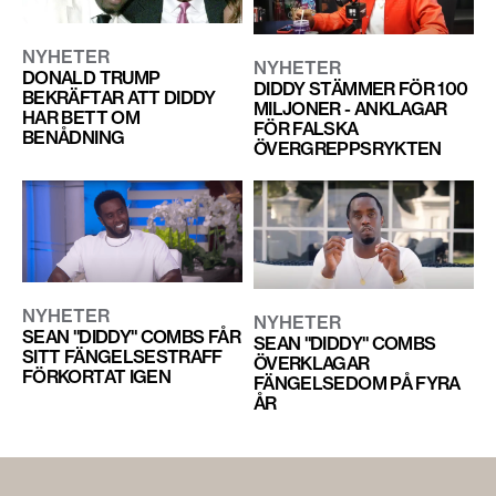
NYHETER
NYHETER
DONALD TRUMP
DIDDY STÄMMER FÖR 100
BEKRÄFTAR ATT DIDDY
MILJONER - ANKLAGAR
HAR BETT OM
FÖR FALSKA
BENÅDNING
ÖVERGREPPSRYKTEN
NYHETER
NYHETER
SEAN "DIDDY" COMBS FÅR
SEAN "DIDDY" COMBS
SITT FÄNGELSESTRAFF
ÖVERKLAGAR
FÖRKORTAT IGEN
FÄNGELSEDOM PÅ FYRA
ÅR