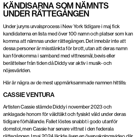
KÄNDISARNA SOM NÄMNTS
UNDER RÄTTEGÅNGEN
Under juryns urvalsprocess i New York tidigare i maj fick
kandidaterna en lista med över 100 namn och platser som kan
komma att nämnas under rättegången. Det innebär inte att
dessa personer är misstänkta för brott, utan att deras namn
kan förekomma i samband med vittnesmål, bevis eller
berättelser från tiden då Diddy var aktiv i musik- och
nöjesvärlden.
Här är några av de mest uppmärksammade namnen hittills:
CASSIE VENTURA
Artisten Cassie stämde Diddy i november 2023 och
anklagade honom för våldtäkt och fysiskt våld under deras
tidigare förhållande. Fallet löstes snabbt i godo utanför
domstol, men Cassie har senare vittnat i den federala
rättegången. I maj 2024 läckte även en övervakningsvideo där