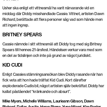
Usher ska enligt ett vittnesmål ha varit närvarande vid en
middag där Diddy misshandlade Cassie. Vittnet, artisten Dawn
Richard, berättade att flera personer såg vad som hände men
att ingen ingrep.
BRITNEY SPEARS
Cassie nämnde i sitt vittnesmål att Diddy tog med sig Britney
Spears till hennes 21-årsfest. Händelsen verkar vara med som
en del av tidslinjen och inte på grund av något juridiskt.
KID CUDI
Enligt Cassies stämningsansökan blev Diddy rasande när han
fick veta att hon hade träffat Kid Cudi. Kort därefter
exploderade Cudis bil, något artisten själv bekräftat. Diddy har
kallat påståendet “kränkande och absurt”.
Mike Myers, Michelle Williams, Laurieann Gibson, Dawn
Richard, Dallas Austin, Harve Pierre, Yung Miami, Kim Porter