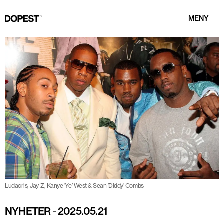
MENY
Ludacris, Jay-Z, Kanye ’Ye’ West & Sean ’Diddy’ Combs
NYHETER
-
2025.05.21