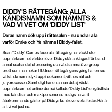
DIDDY'S RÄTTEGÅNG: ALLA
KÄNDISNAMN SOM NÄMNTS &
VAD VI VET OM 'DIDDY LIST'
Deras namn dök upp i rättssalen - nu undrar alla
varför Drake och Ye nämns i Diddy-fallet.
Sean ”Diddy” Combs federala rättegång har väckt stor
uppmärksamhet världen över. Diddy står anklagad för bland
annat sexhandel, utpressning och våldsamma övergrepp –
brott som han nekar till. Under rättegångens gång har en rad
välkända namn dykt upp i dokument, vittnesmål och
juryprocessen. Samtidigt har en annan detalj väckt
uppmärksamhet online: den så kallade ’Diddy List’: en gästlista
med kändisar och maktpersoner som sägs ha varit
återkommande gäster på Diddys kontroversiella fester. Här är
allt vi vet just nu.