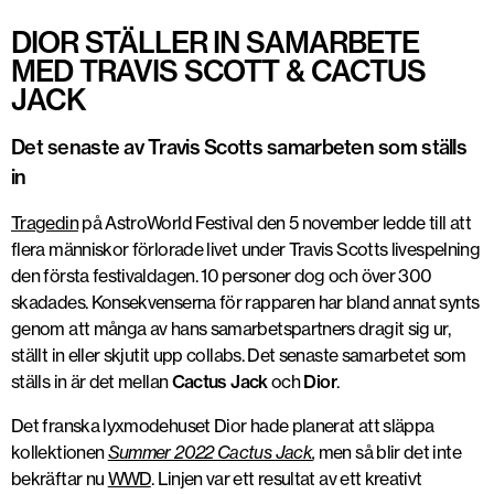
DIOR STÄLLER IN SAMARBETE
MED TRAVIS SCOTT & CACTUS
JACK
Det senaste av Travis Scotts samarbeten som ställs
in
Tragedin
på AstroWorld Festival den 5 november ledde till att
flera människor förlorade livet under Travis Scotts livespelning
den första festivaldagen. 10 personer dog och över 300
skadades. Konsekvenserna för rapparen har bland annat synts
genom att många av hans samarbetspartners dragit sig ur,
ställt in eller skjutit upp collabs. Det senaste samarbetet som
ställs in är det mellan
Cactus Jack
och
Dior
.
Det franska lyxmodehuset Dior hade planerat att släppa
kollektionen
Summer 2022 Cactus Jack
,
men så blir det inte
bekräftar nu
WWD
. Linjen var ett resultat av ett kreativt