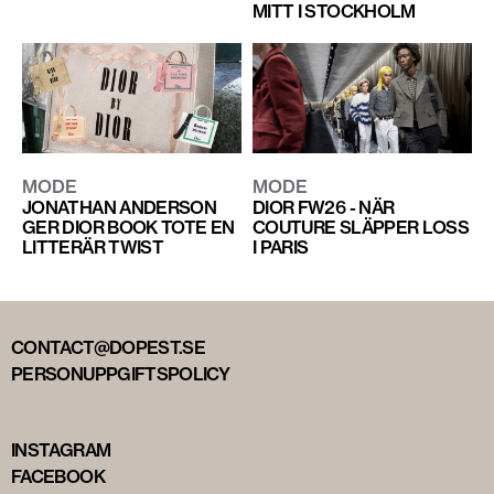
MITT I STOCKHOLM
MODE
MODE
JONATHAN ANDERSON
DIOR FW26 - NÄR
GER DIOR BOOK TOTE EN
COUTURE SLÄPPER LOSS
LITTERÄR TWIST
I PARIS
CONTACT@DOPEST.SE
PERSONUPPGIFTSPOLICY
INSTAGRAM
FACEBOOK