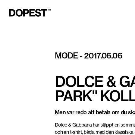
MODE
2017.06.06
-
DOLCE & G
PARK" KOL
Men var redo att betala om du ska
Dolce & Gabbana har släppt en sommar/v
och en t-shirt, båda med den klassiska