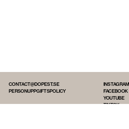
CONTACT@DOPEST.SE
INSTAGRA
PERSONUPPGIFTSPOLICY
FACEBOOK
YOUTUBE
TIKTOK
DOPEST ST
DOPEST D