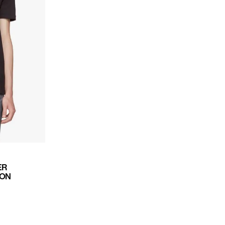
ER
ION