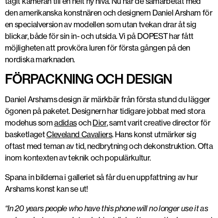
tagit kameran till en helt ny nivå. Nu har de samarbetat med
den amerikanska konstnären och designern Daniel Arsham för
en specialversion av modellen som utan tvekan drar åt sig
blickar, både för sin in- och utsida. Vi på DOPEST har fått
möjligheten att provköra luren för första gången på den
nordiska marknaden.
FÖRPACKNING OCH DESIGN
Daniel Arshams design är märkbär från första stund du lägger
ögonen på paketet. Designern har tidigare jobbat med stora
modehus som
adidas
och
Dior
, samt varit creative director för
basketlaget
Cleveland Cavaliers
. Hans konst utmärker sig
oftast med teman av tid, nedbrytning och dekonstruktion. Ofta
inom kontexten av teknik och populärkultur.
Spana in bilderna i galleriet så får du en uppfattning av hur
Arshams konst kan se ut!
Utställningen "Connecting Time" från 2019 vittnar om stilen Arsham applicerat p
Xiaomi T12. Foto: Daniel Arsham
“In 20 years people who have this phone will no longer use it as