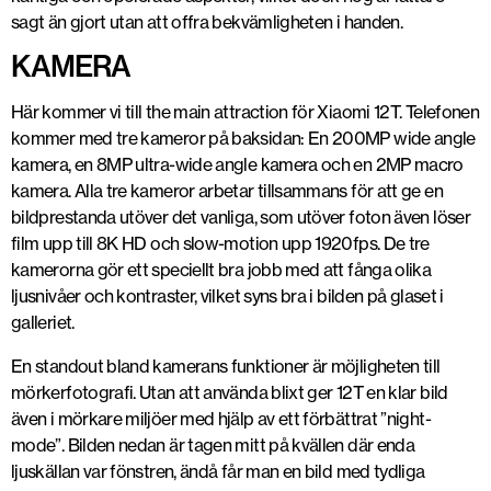
sagt än gjort utan att offra bekvämligheten i handen.
KAMERA
Här kommer vi till the main attraction för Xiaomi 12T. Telefonen
kommer med tre kameror på baksidan: En 200MP wide angle
kamera, en 8MP ultra-wide angle kamera och en 2MP macro
kamera. Alla tre kameror arbetar tillsammans för att ge en
bildprestanda utöver det vanliga, som utöver foton även löser
film upp till 8K HD och slow-motion upp 1920fps. De tre
kamerorna gör ett speciellt bra jobb med att fånga olika
ljusnivåer och kontraster, vilket syns bra i bilden på glaset i
galleriet.
En standout bland kamerans funktioner är möjligheten till
mörkerfotografi. Utan att använda blixt ger 12T en klar bild
även i mörkare miljöer med hjälp av ett förbättrat ”night-
mode”. Bilden nedan är tagen mitt på kvällen där enda
ljuskällan var fönstren, ändå får man en bild med tydliga