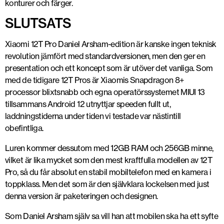
konturer och färger.
Mörkerfotografi utan blixt blir lätt med 12T. Foto: Dopest
SLUTSATS
Xiaomi 12T Pro Daniel Arsham-edition är kanske ingen teknisk
revolution jämfört med standardversionen, men den ger en
presentation och ett koncept som är utöver det vanliga. Som
med de tidigare 12T Pros är Xiaomis Snapdragon 8+
processor blixtsnabb och egna operatörssystemet MIUI 13
tillsammans Android 12 utnyttjar speeden fullt ut,
laddningstiderna under tiden vi testade var nästintill
obefintliga.
Luren kommer dessutom med 12GB RAM och 256GB minne,
vilket är lika mycket som den mest kraftfulla modellen av 12T
Pro, så du får absolut en stabil mobiltelefon med en kamera i
toppklass. Men det som är den självklara lockelsen med just
denna version är paketeringen och designen.
Som Daniel Arsham själv sa vill han att mobilen ska ha ett syfte