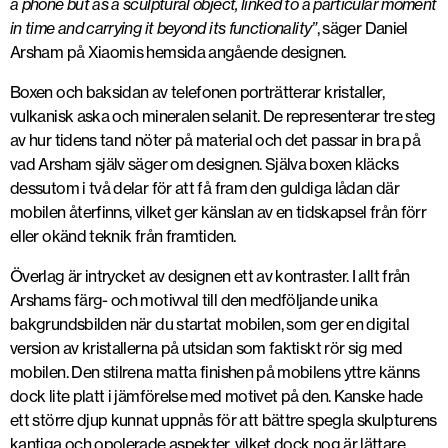
a phone but as a sculptural object, linked to a particular moment
in time and carrying it beyond its functionality”
, säger Daniel
Arsham på Xiaomis hemsida angående designen.
Boxen och baksidan av telefonen porträtterar kristaller,
vulkanisk aska och mineralen selanit. De representerar tre steg
av hur tidens tand nöter på material och det passar in bra på
vad Arsham själv säger om designen. Själva boxen kläcks
dessutom i två delar för att få fram den guldiga lådan där
mobilen återfinns, vilket ger känslan av en tidskapsel från förr
eller okänd teknik från framtiden.
Överlag är intrycket av designen ett av kontraster. I allt från
Arshams färg- och motivval till den medföljande unika
bakgrundsbilden när du startat mobilen, som ger en digital
version av kristallerna på utsidan som faktiskt rör sig med
mobilen. Den stilrena matta finishen på mobilens yttre känns
dock lite platt i jämförelse med motivet på den. Kanske hade
ett större djup kunnat uppnås för att bättre spegla skulpturens
kantiga och opolerade aspekter, vilket dock nog är lättare