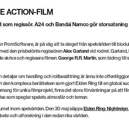
VE ACTION-FILM
nd som regissör. A24 och Bandai Namco gör storsatsning p
rån FromSoftware, är på väg att ta steget från spelvärlden till b
g, med den prisbelönte regissören
Alex Garland
vid rodret. Garland,
e skriva och regissera filmen.
George R.R. Martin
, som bidrog till
ch detaljer om handling och rollbesättning är ännu inte offentliggjor
ch den komplexa berättelsen som gjort Elden Ring till en global s
ng för unika filmprojekt, finns det stora förväntningar på att f
velse som speglar spelets atmosfär och teman.
umet inom spelvärlden. Den 30 maj släpps
Elden Ring: Nightreign
ete och utforskning i den redan rika världen.