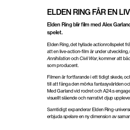
ELDEN RING FÅR EN LI
Elden Ring blir film med Alex Garla
spelet.
Elden Ring, det hyllade actionrollspelet f
att en live-action-film är under utvecklin
Annihilation
och
Civil War
, kommer att båd
som producent.
Filmen är fortfarande i ett tidigt skede, o
till att fånga den mörka fantasyvärlden o
Med Garland vid rodret och A24:s engagema
visuellt slående och narrativt djup upple
Samtidigt expanderar Elden Ring-univers
erbjuda spelare en ny dimension av samarb