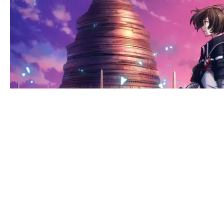
GAMING
HÄR ÄR DET NYA SWORD ART ONLINE-ROLLSPELET: EC
CONTACT@DOPEST.SE
PERSONUPPGIFTSPOLICY