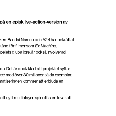
å en episk live-action-version av
ioduken. Bandai Namco och A24 har bekräftat
 känd för filmer som
Ex Machina
,
 spelets djupa lore, är också involverad
da. Det är dock klart att projektet syftar
uccé med över 30 miljoner sålda exemplar.
ilmatiseringen kommer att erbjuda en
, ett nytt multiplayer-spinoff som lovar att