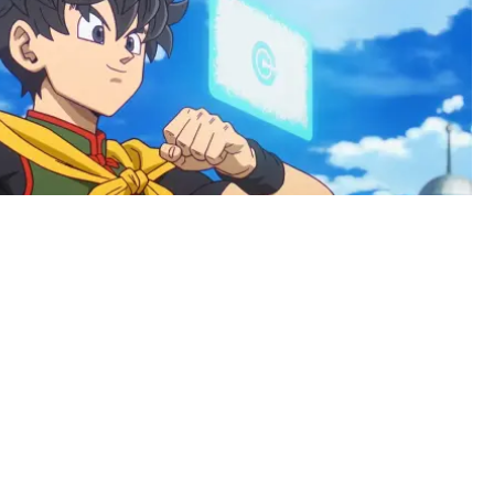
BEKRÄFTAT – HÄR ÄR FÖRSTA TRAILERN TILL