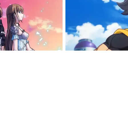
GAMING
DRAGON BALL XENOVERSE 3 
UPPFÖLJAREN
HOES OF AINCRAD