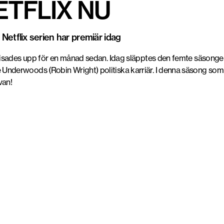
ETFLIX NU
etflix serien har premiär idag
visades upp för en månad sedan. Idag släpptes den femte säsongen
nderwoods (Robin Wright) politiska karriär. I denna säsong som inn
van!