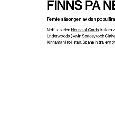
FINNS PÅ N
Femte säsongen av den populära N
Netflix-serien
House of Cards
trailern 
Underwoods (Kevin Spacey) och Claire U
Kinnaman i rollistan. Spana in trailern o