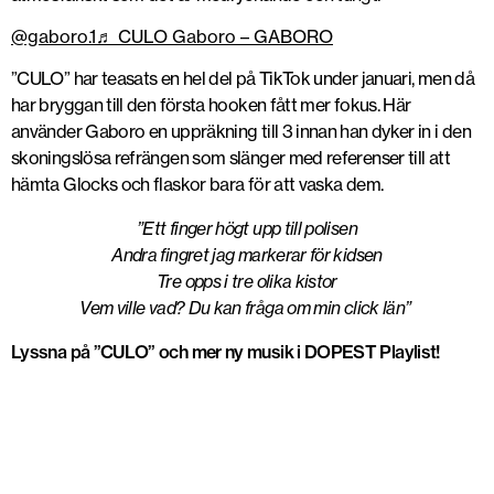
@gaboro.1
♬ CULO Gaboro – GABORO
”CULO” har teasats en hel del på TikTok under januari, men då
har bryggan till den första hooken fått mer fokus. Här
använder Gaboro en uppräkning till 3 innan han dyker in i den
skoningslösa refrängen som slänger med referenser till att
hämta Glocks och flaskor bara för att vaska dem.
”Ett finger högt upp till polisen
Andra fingret jag markerar för kidsen
Tre opps i tre olika kistor
Vem ville vad? Du kan fråga om min click län”
Lyssna på ”CULO” och mer ny musik i DOPEST Playlist!