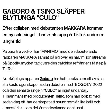
GABORO & TSINO SLÄPPER
BLYTUNGA "CULO"
Efter collaben med debutanten MAKKARA kommer
en ny solo-singel – har visats upp på TikTok under en
längre tid
På bara tre veckor har
”MANI MO”
med den debuterande
rapparen MAKKARA samlat på sig över en halv miljon streams
på Spotify, mycket tack vare den catchiga refrängens fäste på
TikTok.
Norrköpingsrapparen
Gaboro
har haft hooks som ett av sina
starkaste egenskaper sedan debuten med ”BOGOTA” 2022
och den senaste singeln
”CULO”
är inget undantag.
Tillsammans med producenten
Tsino
, som han jobbat med
sedan dag ett, har de skapat ett sound som är lika kallt och
atmosfäriskt som det är medryckande och tungt.