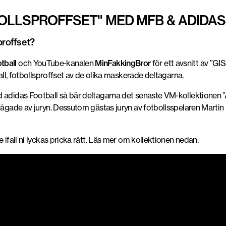
BOLLSPROFFSET" MED MFB & ADIDA
proffset?
tball
och YouTube-kanalen
MinFakkingBror
för ett avsnitt av 
fall, fotbollsproffset av de olika maskerade deltagarna.
 adidas Football så bär deltagarna det senaste VM-kollektionen ”A
rågade av juryn. Dessutom gästas juryn av fotbollsspelaren Martin M
 ifall ni lyckas pricka rätt. Läs mer om kollektionen nedan.