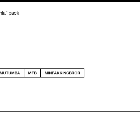
hla” pack
 MUTUMBA
MFB
MINFAKKINGBROR