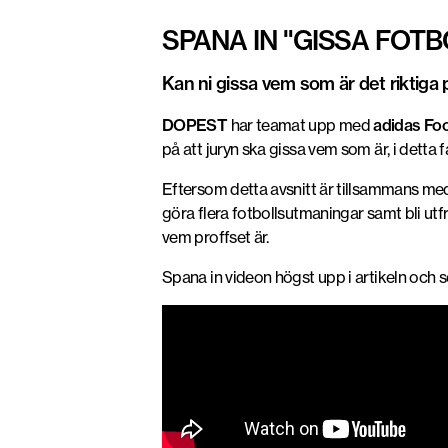
SPANA IN "GISSA FOT
Kan ni gissa vem som är det riktiga 
DOPEST
har teamat upp med
adidas Foo
på att juryn ska gissa vem som är, i detta 
Eftersom detta avsnitt är tillsammans med
göra flera fotbollsutmaningar samt bli utf
vem proffset är.
Spana in videon högst upp i artikeln och se