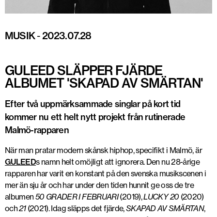
MUSIK
-
2023.07.28
GULEED SLÄPPER FJÄRDE
ALBUMET 'SKAPAD AV SMÄRTAN'
Efter två uppmärksammade singlar på kort tid
kommer nu ett helt nytt projekt från rutinerade
Malmö-rapparen
När man pratar modern skånsk hiphop, specifikt i Malmö, är
GULEED
s namn helt omöjligt att ignorera. Den nu 28-årige
rapparen har varit en konstant på den svenska musikscenen i
mer än sju år och har under den tiden hunnit ge oss de tre
albumen
50 GRADER I FEBRUARI
(2019),
LUCKY 20
(2020)
och
21
(2021). Idag släpps det fjärde,
SKAPAD AV SMÄRTAN
,