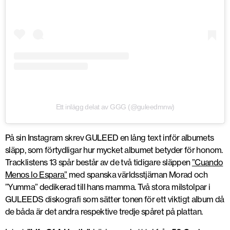
Ett inlägg delat av GGG (@guleedmnw)
På sin Instagram skrev GULEED en lång text inför albumets
släpp, som förtydligar hur mycket albumet betyder för honom.
Tracklistens 13 spår består av de två tidigare släppen
”Cuando
Menos lo Espara”
med spanska världsstjärnan Morad och
”Yumma” dedikerad till hans mamma. Två stora milstolpar i
GULEEDS diskografi som sätter tonen för ett viktigt album då
de båda är det andra respektive tredje spåret på plattan.