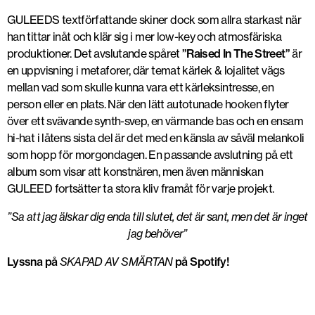
GULEEDS textförfattande skiner dock som allra starkast när
han tittar inåt och klär sig i mer low-key och atmosfäriska
produktioner. Det avslutande spåret
”Raised In The Street”
är
en uppvisning i metaforer, där temat kärlek & lojalitet vägs
mellan vad som skulle kunna vara ett kärleksintresse, en
person eller en plats. När den lätt autotunade hooken flyter
över ett svävande synth-svep, en värmande bas och en ensam
hi-hat i låtens sista del är det med en känsla av såväl melankoli
som hopp för morgondagen. En passande avslutning på ett
album som visar att konstnären, men även människan
GULEED fortsätter ta stora kliv framåt för varje projekt.
”Sa att jag älskar dig enda till slutet, det är sant, men det är inget
jag behöver”
Lyssna på
SKAPAD AV SMÄRTAN
på Spotify!