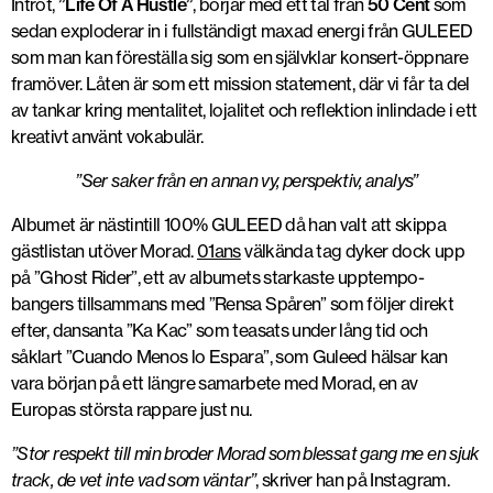
Introt,
”Life Of A Hustle”
, börjar med ett tal från
50 Cent
som
sedan exploderar in i fullständigt maxad energi från GULEED
som man kan föreställa sig som en självklar konsert-öppnare
framöver. Låten är som ett mission statement, där vi får ta del
av tankar kring mentalitet, lojalitet och reflektion inlindade i ett
kreativt använt vokabulär.
”Ser saker från en annan vy, perspektiv, analys”
Albumet är nästintill 100% GULEED då han valt att skippa
gästlistan utöver Morad.
01ans
välkända tag dyker dock upp
på ”Ghost Rider”, ett av albumets starkaste upptempo-
bangers tillsammans med ”Rensa Spåren” som följer direkt
efter, dansanta ”Ka Kac” som teasats under lång tid och
såklart ”Cuando Menos lo Espara”, som Guleed hälsar kan
vara början på ett längre samarbete med Morad, en av
Europas största rappare just nu.
”Stor respekt till min broder Morad som blessat gang me en sjuk
track, de vet inte vad som väntar”
, skriver han på Instagram.