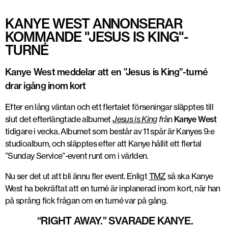
KANYE WEST ANNONSERAR
KOMMANDE "JESUS IS KING"-
TURNÉ
Kanye West meddelar att en ”Jesus is King”-turné
drar igång inom kort
Efter en lång väntan och ett flertalet förseningar släpptes till
slut det efterlängtade albumet
Jesus is King
f
rån
Kanye West
tidigare i vecka. Albumet som består av 11 spår är Kanyes 9:e
studioalbum, och släpptes efter att Kanye hållit ett flertal
”Sunday Service”-event runt om i världen.
Nu ser det ut att bli ännu fler event. Enligt
TMZ
så ska Kanye
West ha bekräftat att en turné är inplanerad inom kort, när han
på språng fick frågan om en turné var på gång.
“RIGHT AWAY.” SVARADE KANYE.