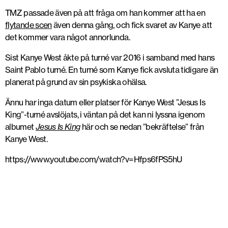
TMZ passade även på att fråga om han kommer att ha en
flytande scen
även denna gång, och fick svaret av Kanye att
det kommer vara något annorlunda.
Sist Kanye West åkte på turné var 2016 i samband med hans
Saint Pablo turné. En turné som Kanye fick avsluta tidigare än
planerat på grund av sin psykiska ohälsa.
Ännu har inga datum eller platser för Kanye West ”Jesus Is
King”-turné avslöjats, i väntan på det kan ni lyssna igenom
albumet
Jesus Is King
här och se nedan ”bekräftelse” från
Kanye West.
https://www.youtube.com/watch?v=Hfps6fPS5hU