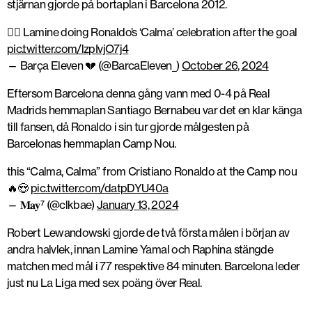
stjärnan gjorde på bortaplan i Barcelona 2012.
😮‍💨 Lamine doing Ronaldo’s ‘Calma’ celebration after the goal
pic.twitter.com/lzpIvjO7j4
— Barça Eleven 💔 (@BarcaEleven_)
October 26, 2024
Eftersom Barcelona denna gång vann med 0-4 på Real
Madrids hemmaplan Santiago Bernabeu var det en klar känga
till fansen, då Ronaldo i sin tur gjorde målgesten på
Barcelonas hemmaplan Camp Nou.
this “Calma, Calma” from Cristiano Ronaldo at the Camp nou
🔥😍
pic.twitter.com/datpDYU40a
— 𝐌𝐚𝐲⁷ (@clkbae)
January 13, 2024
Robert Lewandowski gjorde de två första målen i början av
andra halvlek, innan Lamine Yamal och Raphina stängde
matchen med mål i 77 respektive 84 minuten. Barcelona leder
just nu La Liga med sex poäng över Real.