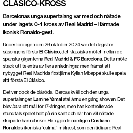
CLASICO-KROSS
Barcelonas unga supertalang var med och nätade
under lagets 0-4 kross av Real Madrid – Härmade
ikonisk Ronaldo-gest.
Under lördagen den 26 oktober 2024 var det dags för
säsongens första
El Clásico
, det klassiska mötet mellan de
spanska giganterna
Real Madrid & FC Barcelona
. Detta möte
stack ut lite extra av flera anledningar, men främst att
nybygget Real Madrids fixstjärna Kylian Mbappé skulle spela
sitt första El Clásico.
Det var dock de blåröda i Barcas kväll och den unga
supertalangen
Lamine Yamal
stal ännu en gång showen. Det
blev
bara
ett mål för 17-åringen, men han kontrollerade
stundtals spelet helt på sin kant och när han väl nätade
skapade han rubriker. Han gjorde nämligen
Cristiano
Ronaldos
ikoniska ”calma”-målgest, som den tidigare Real-