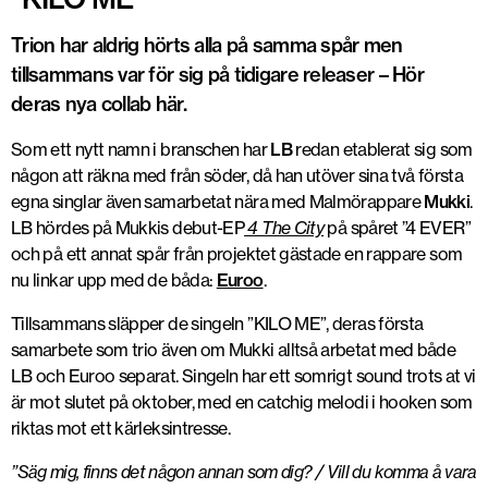
Trion har aldrig hörts alla på samma spår men
tillsammans var för sig på tidigare releaser – Hör
deras nya collab här.
Som ett nytt namn i branschen har
LB
redan etablerat sig som
någon att räkna med från söder, då han utöver sina två första
egna singlar även samarbetat nära med Malmörappare
Mukki
.
LB hördes på Mukkis debut-EP
4 The City
på spåret ”4 EVER”
och på ett annat spår från projektet gästade en rappare som
nu linkar upp med de båda:
Euroo
.
Tillsammans släpper de singeln ”KILO ME”, deras första
samarbete som trio även om Mukki alltså arbetat med både
LB och Euroo separat. Singeln har ett somrigt sound trots at vi
är mot slutet på oktober, med en catchig melodi i hooken som
riktas mot ett kärleksintresse.
”Säg mig, finns det någon annan som dig? / Vill du komma å vara