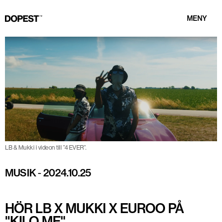
MENY
LB & Mukki i videon till ”4 EVER”.
MUSIK
-
2024.10.25
HÖR LB X MUKKI X EUROO PÅ
"KILO ME"