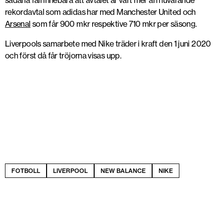
sådana fall innebära att avtalet är värt mer än nuvarande
rekordavtal som adidas har med Manchester United och
Arsenal
som får 900 mkr respektive 710 mkr per säsong.
Liverpools samarbete med Nike träder i kraft den 1 juni 2020
och först då får tröjorna visas upp.
FOTBOLL
LIVERPOOL
NEW BALANCE
NIKE