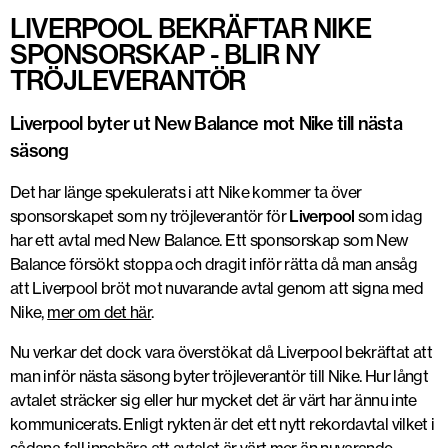
LIVERPOOL BEKRÄFTAR NIKE
SPONSORSKAP - BLIR NY
TRÖJLEVERANTÖR
Liverpool byter ut New Balance mot Nike till nästa
säsong
Det har länge spekulerats i att Nike kommer ta över
sponsorskapet som ny tröjleverantör för
Liverpool
som idag
har ett avtal med New Balance. Ett sponsorskap som New
Balance försökt stoppa och dragit inför rätta då man ansåg
att Liverpool bröt mot nuvarande avtal genom att signa med
Nike,
mer om det här
.
Nu verkar det dock vara överstökat då Liverpool bekräftat att
man inför nästa säsong byter tröjleverantör till Nike. Hur långt
avtalet sträcker sig eller hur mycket det är värt har ännu inte
kommunicerats. Enligt rykten är det ett nytt rekordavtal vilket i