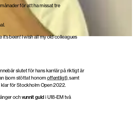
18 månader för att ha missat tre
al.
it’s been! I wish all my old colleagues
nebär slutet för hans karriär på riktigt är
latan (som stöttat honom
offentligt
), samt
v klar för Stockholm Open 2022.
 gånger och
vunnit guld
i U18-EM två