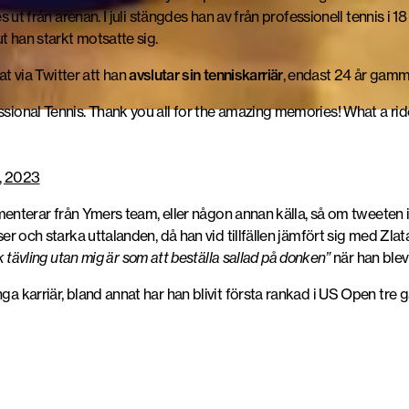
es ut från arenan. I juli stängdes han av från professionell tennis i 
t han starkt motsatte sig.
 via Twitter att han
avslutar sin tenniskarriär
, endast 24 år gamm
sional Tennis. Thank you all for the amazing memories! What a ride 
, 2023
ommenterar från Ymers team, eller någon annan källa, så om tweeten in
rser och starka uttalanden, då han vid tillfällen jämfört sig med Z
k tävling utan mig är som att beställa sallad på donken”
när han ble
nga karriär, bland annat har han blivit första rankad i US Open tre