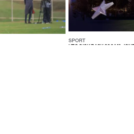
SPORT
UFC GICK BACK 300 MILJONE
I UGANDA