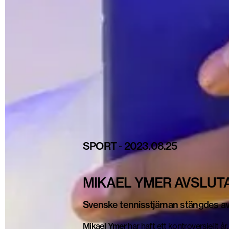
SPORT
-
2023.08.25
MIKAEL YMER AVSLUT
Svenske tennisstjärnan stängdes av 
Mikael Ymer
har haft ett kontroversiellt å