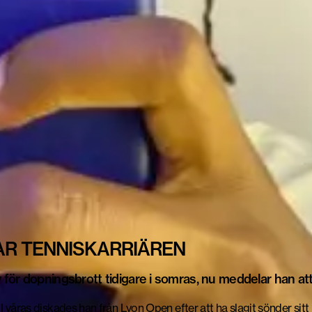
AR TENNISKARRIÄREN
för dopningsbrott tidigare i somras, nu meddelar han att 
r. I våras diskades han från Lyon Open efter att ha slagit sönder si