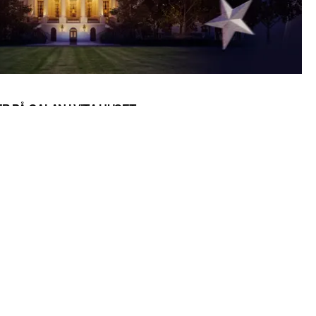
R PÅ GALAN I VITA HUSET