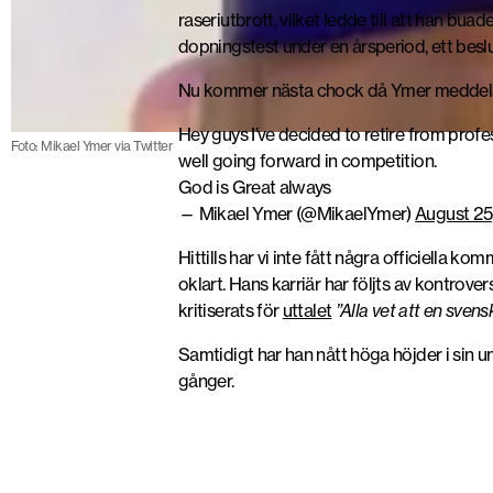
raseriutbrott, vilket ledde till att han buad
dopningstest under en årsperiod, ett beslu
Nu kommer nästa chock då Ymer meddelat
Hey guys I’ve decided to retire from profes
Foto: Mikael Ymer via Twitter
well going forward in competition.
God is Great always
— Mikael Ymer (@MikaelYmer)
August 25
Hittills har vi inte fått några officiella k
oklart. Hans karriär har följts av kontrove
kritiserats för
uttalet
”Alla vet att en svens
Samtidigt har han nått höga höjder i sin u
gånger.