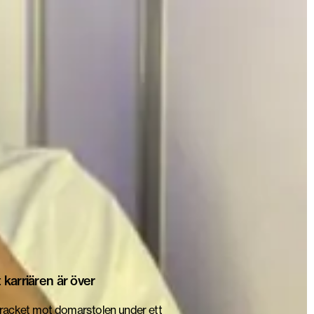
karriären är över
tt racket mot domarstolen under ett