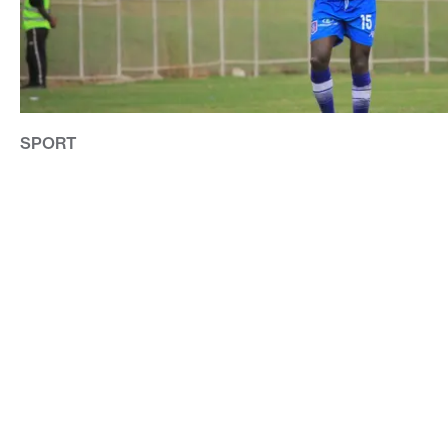
SPORT
TIDIGARE UTSIKTEN-SPELAREN DAVID OWORI MÖRDAD 
CONTACT@DOPEST.SE
PERSONUPPGIFTSPOLICY
INSTAGRAM
FACEBOOK
YOUTUBE
TIKTOK
DOPEST STUDIOS