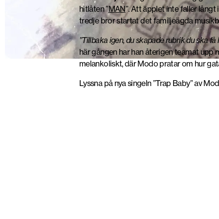
hitlåten ”
MAN
”. Att äpplet inte faller lån
tredje bror startat det familjeägda musik
”Tillbaka igen, du skapade rubrik du ska få
här gången har han återigen teamat upp 
melankoliskt, där Modo pratar om hur gatan i
Lyssna på nya singeln ”Trap Baby” av Modo