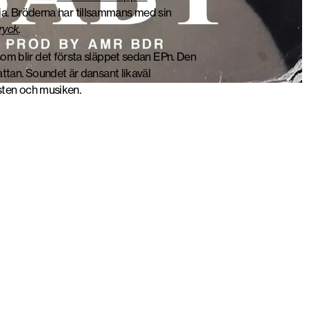
Banja. Bröderna har tillsammans med sin
ryck
.
om blir det första släppet sedan EPn. Den
tan. Soundet är dansant likaväl
onsten och musiken.