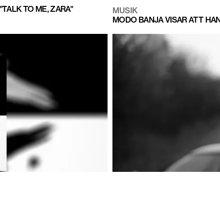
TALK TO ME, ZARA"
MUSIK
MODO BANJA VISAR ATT HAN
MUSIK
DEN FRANSKE DJ:N KAVINSKY
 FÖRUT"