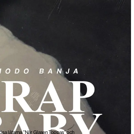
ösa låtarna ”
När Glasen Toppas
” och