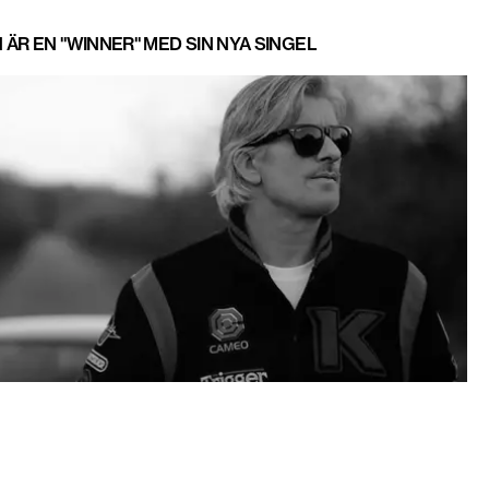
 ÄR EN "WINNER" MED SIN NYA SINGEL
 HAR DÖTT - BLEV 50 ÅR