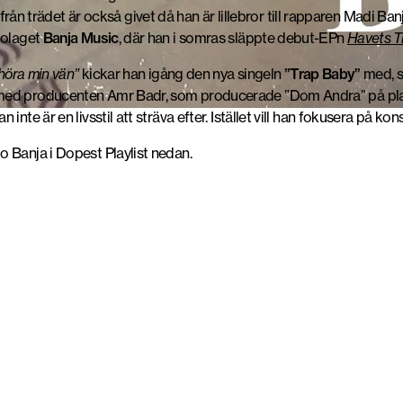
gt ifrån trädet är också givet då han är lillebror till rapparen Madi 
bolaget
Banja Music
, där han i somras släppte debut-EPn
Havets T
 höra min vän”
kickar han igång den nya singeln
”Trap Baby”
med, s
med producenten Amr Badr, som producerade ”Dom Andra” på plat
nte är en livsstil att sträva efter. Istället vill han fokusera på k
 Banja i Dopest Playlist nedan.