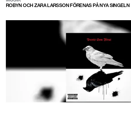
ROBYN OCH ZARA LARSSON FÖRENAS PÅ NYA SINGELN "
MUSIK
MODO BANJA TILLBAKA MED SJÄLVSÄKRA "PRECIS SOM