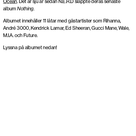
Ocean
. Det är sju år sedan N.E.R.D släppte deras senaste
album
Nothing
.
Albumet innehåller 11 låtar med gästartister som Rihanna,
André 3000, Kendrick Lamar, Ed Sheeran, Gucci Mane, Wale,
M.I.A. och Future.
Lyssna på albumet nedan!