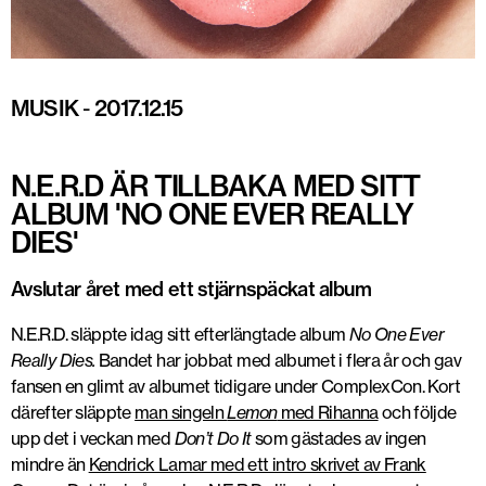
MUSIK
-
2017.12.15
N.E.R.D ÄR TILLBAKA MED SITT
ALBUM 'NO ONE EVER REALLY
DIES'
Avslutar året med ett stjärnspäckat album
N.E.R.D. släppte idag sitt efterlängtade album
No One Ever
Really Dies.
Bandet har jobbat med albumet i flera år och gav
fansen en glimt av albumet tidigare under ComplexCon. Kort
därefter släppte
man singeln
Lemon
med Rihanna
och följde
upp det i veckan med
Don’t Do It
som gästades av ingen
mindre än
Kendrick Lamar med ett intro skrivet av Frank