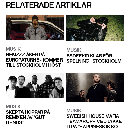
RELATERADE ARTIKLAR
MUSIK
MUSIK
NEMZZZ ÅKER PÅ
ESDEEKID KLAR FÖR
EUROPATURNÉ - KOMMER
SPELNING I STOCKHOLM
TILL STOCKHOLM I HÖST
MUSIK
MUSIK
SKEPTA HOPPAR PÅ
SWEDISH HOUSE MAFIA
REMIXEN AV "GUT
TEAMAR UPP MED LYKKE
GENUG"
LI PÅ "HAPPINESS IS SO