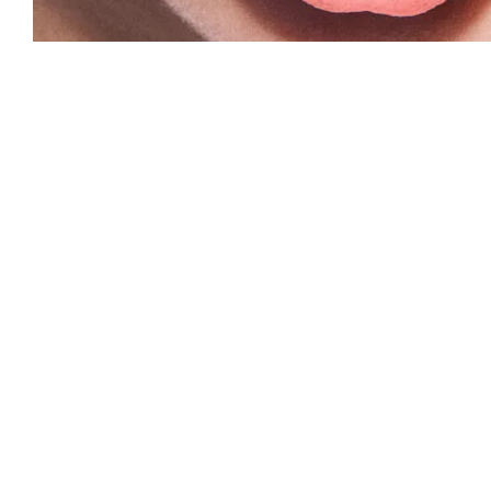
2017.12.15
N.E.R.D ÄR TILLBAKA MED SITT ALBUM 'NO ONE EVER R