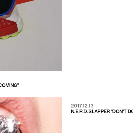
ECOMING”
2017.12.13
N.E.R.D. SLÄPPER "DON'T D