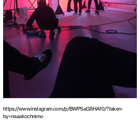
https://www.instagram.com/p/BWPSaG8HAf0/?taken-
by=naaakochnimo