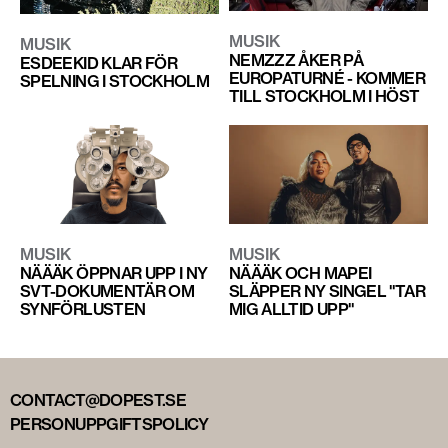
MUSIK
MUSIK
NEMZZZ ÅKER PÅ
ESDEEKID KLAR FÖR
EUROPATURNÉ - KOMMER
SPELNING I STOCKHOLM
TILL STOCKHOLM I HÖST
MUSIK
MUSIK
NÄÄÄK ÖPPNAR UPP I NY
NÄÄÄK OCH MAPEI
SVT-DOKUMENTÄR OM
SLÄPPER NY SINGEL "TAR
SYNFÖRLUSTEN
MIG ALLTID UPP"
CONTACT@DOPEST.SE
PERSONUPPGIFTSPOLICY