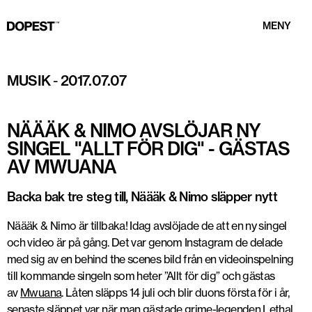
MENY
MUSIK
-
2017.07.07
NÄÄÄK & NIMO AVSLÖJAR NY
SINGEL "ALLT FÖR DIG" - GÄSTAS
AV MWUANA
Backa bak tre steg till, Näääk & Nimo släpper nytt
Näääk & Nimo är tillbaka! Idag avslöjade de att en ny singel
och video är på gång. Det var genom Instagram de delade
med sig av en behind the scenes bild från en videoinspelning
till kommande singeln som heter ”Allt för dig” och gästas
av
Mwuana
. Låten släpps 14 juli och blir duons första för i år,
senaste släppet var när man gästade grime-legenden Lethal