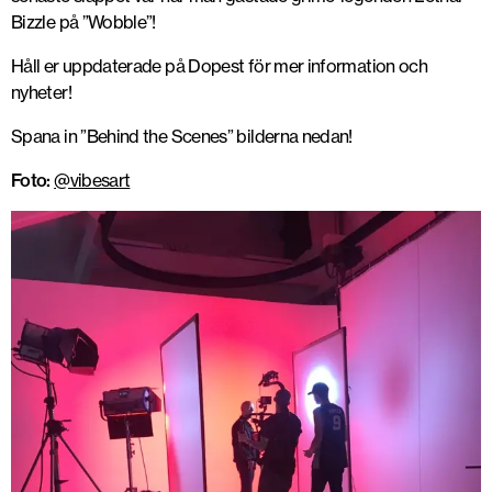
Bizzle på ”Wobble”!
Håll er uppdaterade på Dopest för mer information och
nyheter!
Spana in ”Behind the Scenes” bilderna nedan!
Foto:
@vibesart