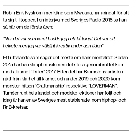
Robin Erik Nyström, mer känd som Mwuana, har grindat för att
ta sig till toppen. I en interjvu med Sveriges Radio 2018 sa han
så här om de första åren:
”När det var som värst bodde jag i ett båtskjul. Det var ett
helvete men jag var väldigt kreativ under den tiden”
Ett uttalande som säger det mesta om hans mentalitet. Sedan
2015 har han släppt musik men det stora genombrottet kom
med albumet ”Triller” 2017. Efter det har Bromstens-artisten
gått från klarhet till klarhet och under 2019 och 2020 kom
monster-hitsen ”Craftmanship” respektive ”LOVERMAN”.
Turnéer
runt hela landet och
modekollektioner
har följt och
idag är han en av Sveriges mest etablerade inom hiphop- och
RnB-kretsar.