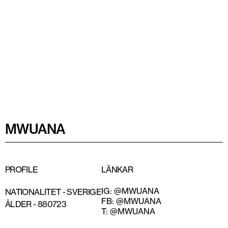
MWUANA
PROFILE
LÄNKAR
IG: @MWUANA
NATIONALITET -
SVERIGE
FB: @MWUANA
ÅLDER -
880723
T: @MWUANA