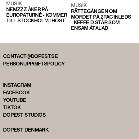
MUSIK
MUSIK
NEMZZZ ÅKER PÅ
RÄTTEGÅNGEN OM
EUROPATURNÉ - KOMMER
MORDET PÅ 2PAC INLEDS
TILL STOCKHOLM I HÖST
- KEFFE D STÅR SOM
ENSAM ÅTALAD
CONTACT@DOPEST.SE
PERSONUPPGIFTSPOLICY
INSTAGRAM
FACEBOOK
YOUTUBE
TIKTOK
DOPEST STUDIOS
DOPEST DENMARK