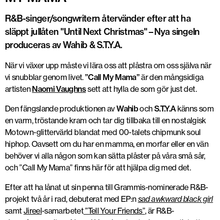
R&B-singer/songwritern återvänder efter att ha
släppt jullåten "Until Next Christmas" – Nya singeln
produceras av Wahib & S.T.Y.A.
När vi växer upp måste vi lära oss att plåstra om oss själva när
vi snubblar genom livet.
”Call My Mama”
är den mångsidiga
artisten
Naomi Vaughns
sett att hylla de som gör just det.
Den fängslande produktionen av
Wahib
och
S.T.Y.A
känns som
en varm, tröstande kram och tar dig tillbaka till en nostalgisk
Motown-glittervärld blandat med 00-talets chipmunk soul
hiphop. Oavsett om du har en mamma, en morfar eller en vän
behöver vi alla någon som kan sätta plåster på våra små sår,
och ”Call My Mama” finns här för att hjälpa dig med det.
Efter att ha lånat ut sin penna till Grammis-nominerade R&B-
projekt två år i rad, debuterat med EP:n
sad awkward black girl
samt
Jireel
-samarbetet
”Tell Your Friends”
, är R&B-