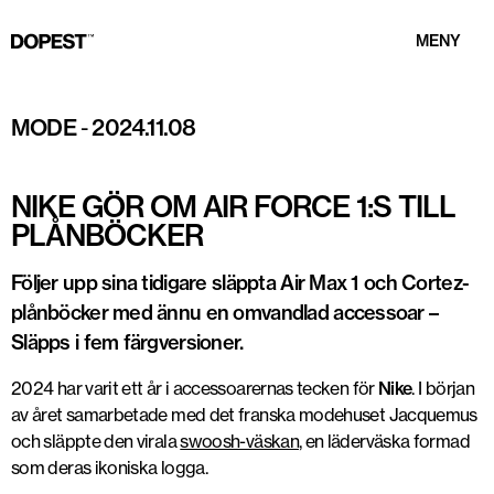
MENY
MODE
-
2024.11.08
NIKE GÖR OM AIR FORCE 1:S TILL
PLÅNBÖCKER
Följer upp sina tidigare släppta Air Max 1 och Cortez-
plånböcker med ännu en omvandlad accessoar –
Släpps i fem färgversioner.
2024 har varit ett år i accessoarernas tecken för
Nike
. I början
av året samarbetade med det franska modehuset Jacquemus
och släppte den virala
swoosh-väskan
, en läderväska formad
som deras ikoniska logga.