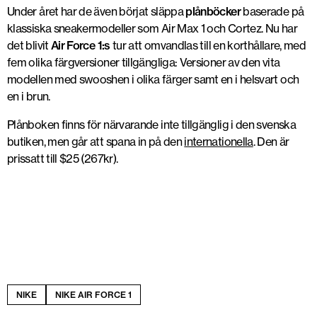
Under året har de även börjat släppa
plånböcker
baserade på
klassiska sneakermodeller som Air Max 1 och Cortez. Nu har
det blivit
Air Force 1:s
tur att omvandlas till en korthållare, med
fem olika färgversioner tillgängliga: Versioner av den vita
modellen med swooshen i olika färger samt en i helsvart och
en i brun.
Plånboken finns för närvarande inte tillgänglig i den svenska
butiken, men går att spana in på den
internationella
. Den är
prissatt till $25 (267kr).
NIKE
NIKE AIR FORCE 1