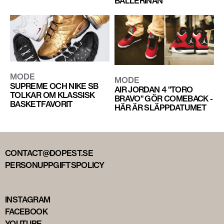
BALLERINAN
MODE
MODE
SUPREME OCH NIKE SB
AIR JORDAN 4 "TORO
TOLKAR OM KLASSISK
BRAVO" GÖR COMEBACK -
BASKETFAVORIT
HÄR ÄR SLÄPPDATUMET
CONTACT@DOPEST.SE
PERSONUPPGIFTSPOLICY
INSTAGRAM
FACEBOOK
YOUTUBE