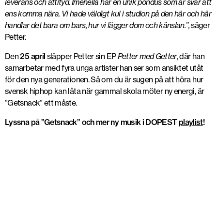
leverans och attityd. Imenella har en unik pondus som är svår att
ens komma nära. Vi hade väldigt kul i studion på den här och här
handlar det bara om bars, hur vi lägger dom och känslan.”,
säger
Petter.
Den
25 april
släpper Petter sin EP
Petter med Getter
, där han
samarbetar med fyra unga artister han ser som ansiktet utåt
för den nya generationen. Så om du är sugen på att höra hur
svensk hiphop kan låta när gammal skola möter ny energi, är
”Getsnack” ett måste.
Lyssna på ”Getsnack” och mer ny musik i DOPEST
playlist
!