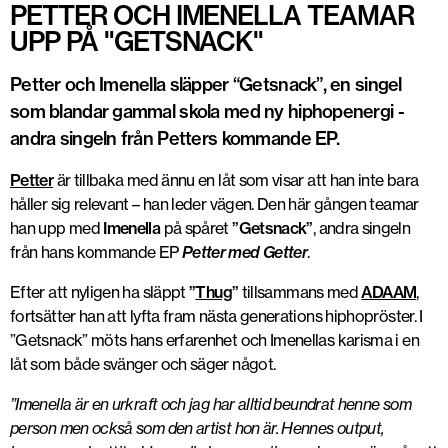
PETTER OCH IMENELLA TEAMAR
UPP PÅ "GETSNACK"
Petter och Imenella släpper “Getsnack”, en singel
som blandar gammal skola med ny hiphopenergi -
andra singeln från Petters kommande EP.
Petter
är tillbaka med ännu en låt som visar att han inte bara
håller sig relevant – han leder vägen. Den här gången teamar
han upp med
Imenella
på spåret
”Getsnack”
, andra singeln
från hans kommande EP
Petter med Getter
.
Efter att nyligen ha släppt
”
Thug
”
tillsammans med
ADAAM
,
fortsätter han att lyfta fram nästa generations hiphopröster. I
”Getsnack” möts hans erfarenhet och Imenellas karisma i en
låt som både svänger och säger något.
”Imenella är en urkraft och jag har alltid beundrat henne som
person men också som den artist hon är. Hennes output,