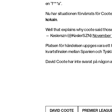
en ”f***a”.
Nu har situationen förvärrats för Coote,
kokain
.
Well that explains why coote said thos
— Keslerszn (@KeslerSZN)
November 
Platsen för händelsen uppges vara ett
kvartsfinalen mellan Spanien och Tys
David Coote har inte svarat på någon a
DAVID COOTE
PREMIER LEAGU