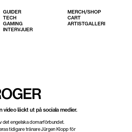
GUIDER
MERCH/SHOP
TECH
CART
GAMING
ARTISTGALLERI
INTERVJUER
Fot
ROGER
 video läckt ut på sociala medier.
 av det engelska domarförbundet.
deras tidigare tränare Jürgen Klopp för