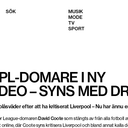
SÖK
MUSIK
MODE
TV
SPORT
Foto: The Sun / Skärmavbild
PL-DOMARE I NY
DEO – SYNS MED D
sväder efter att ha kritiserat Liverpool – Nu har ännu en
ier League-domaren
David Coote
som stängts av från alla fotboll
t online, där Coote syns kritisera Liverpool och bland annat kalla 