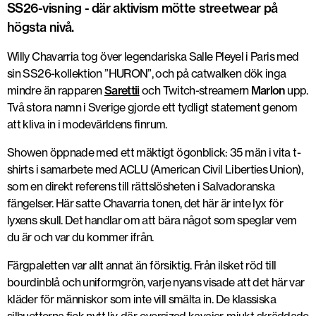
SS26-visning - där aktivism mötte streetwear på
högsta nivå.
Willy Chavarria tog över legendariska Salle Pleyel i Paris med
sin SS26-kollektion ”HURON”, och på catwalken dök inga
mindre än rapparen
Sarettii
och Twitch-streamern
Marlon
upp.
Två stora namn i Sverige gjorde ett tydligt statement genom
att kliva in i modevärldens finrum.
Showen öppnade med ett mäktigt ögonblick: 35 män i vita t-
shirts i samarbete med ACLU (American Civil Liberties Union),
som en direkt referens till rättslösheten i Salvadoranska
fängelser. Här satte Chavarria tonen, det här är inte lyx för
lyxens skull. Det handlar om att bära något som speglar vem
du är och var du kommer ifrån.
Färgpaletten var allt annat än försiktig. Från ilsket röd till
bourdinblå och uniformgrön, varje nyans visade att det här var
kläder för människor som inte vill smälta in. De klassiska