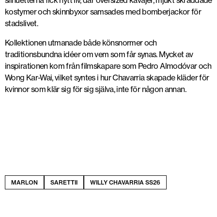
silhuetterna fick nytt liv, där oversized kavajer, mjukt skräddade
kostymer och skinnbyxor samsades med bomberjackor för
stadslivet.
Kollektionen utmanade både könsnormer och
traditionsbundna idéer om vem som får synas. Mycket av
inspirationen kom från filmskapare som Pedro Almodóvar och
Wong Kar-Wai, vilket syntes i hur Chavarria skapade kläder för
kvinnor som klär sig för sig själva, inte för någon annan.
Saretti - Foto: Willy Chavarria/Luca Tombolini
MARLON
SARETTII
WILLY CHAVARRIA SS26