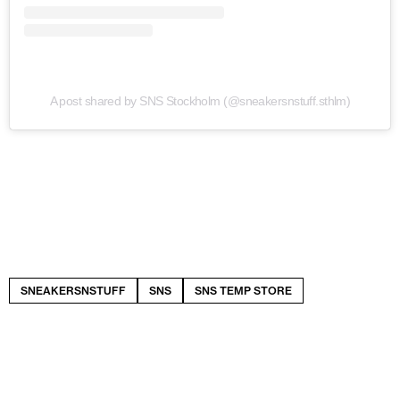
A post shared by SNS Stockholm (@sneakersnstuff.sthlm)
SNEAKERSNSTUFF
SNS
SNS TEMP STORE