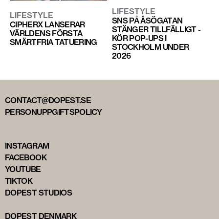
LIFESTYLE
LIFESTYLE
SNS PÅ ÅSÖGATAN
CIPHERX LANSERAR
STÄNGER TILLFÄLLIGT -
VÄRLDENS FÖRSTA
KÖR POP-UPS I
SMÄRTFRIA TATUERING
STOCKHOLM UNDER
2026
CONTACT@DOPEST.SE
PERSONUPPGIFTSPOLICY
INSTAGRAM
FACEBOOK
YOUTUBE
TIKTOK
DOPEST STUDIOS
DOPEST DENMARK