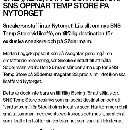
SNS ÖPPNAR TEMP STORE PÅ
NYTORGET
Sneakersnstuff intar Nytorget! Läs allt om nya SNS
Temp Store vid ilcaffè, en tillfällig destination för
exklusiva sneakers och på Södermalm.
Medan flaggskeppsbutiken på Åsögatan genomgår en
omfattande renovering, ser
Sneakersnstuff
till att hålla
Södermalm vid liv. Den
26 mars
slår dörrarna upp för
SNS
Temp Store
på
Södermannagatan 23
, precis intill det ikoniska
ilcaffè vid Nytorget.
Detta är dock inte bara en tillfällig lösning för att sälja skor.
SNS Temp Store beskrivs som en social destination och ett
”vardagsrum” för Stockholms kreativa scen. Här kommer retail
smälta samman med events, workshops och musik, samtidigt
som ilcaffè fortsätter sin verksamhet som vanligt i lokalerna.