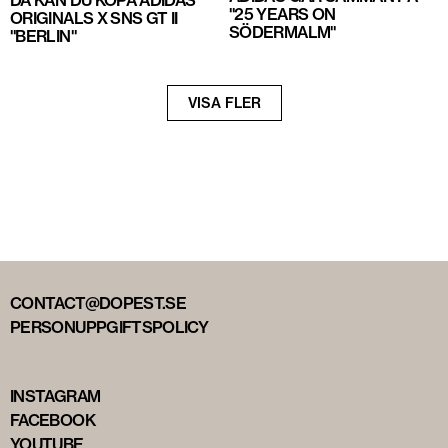
DÅ KAN DU KÖPA ADIDAS
"25 YEARS ON
ORIGINALS X SNS GT II
SÖDERMALM"
"BERLIN"
Nästa
VISA FLER
sida
CONTACT@DOPEST.SE
PERSONUPPGIFTSPOLICY
INSTAGRAM
FACEBOOK
YOUTUBE