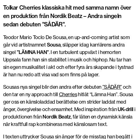
Tolkar Cherries klassiska hit med samma namn över
en produktion från Nordik Beatz – Andra singeln
sedan debuten "SÅDÄR".
Teodor Mario Toclo De Sousa, en up-and-coming artist som
går vid artistnamnet
Sousa
, släpper idag karriärens andra
singel
”LÄMNA HAN”
. I en turbulent uppväxt i hemorten
Uppsala fann han sin stabilitet i musik och hiphop. Nu tar han
sin egen musikalitet i akt och efter fyra års skapande i tystnad
är han nu redo att visa vad som finns på lager.
Sousas nya singel blir den andra efter debuten
”SÅDÄR”
och
den tar en ny approach till
Cherries
hitlåt “Lämna Han”. Sousa
ger oss en känsloladdad berättelse om strider laddat med
ånger, övergivelse och ensamhet. Med inspiration från
UK-drill
i
produktionen från
Nordik Beatz
, får låten en dynamisk känsla
när kraftfull rap kombineras med känslosam text.
I texten uttrycker Sousa sin ånger för de misstag han begått i