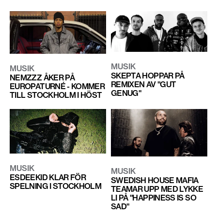
MUSIK
MUSIK
SKEPTA HOPPAR PÅ
NEMZZZ ÅKER PÅ
REMIXEN AV "GUT
EUROPATURNÉ - KOMMER
GENUG"
TILL STOCKHOLM I HÖST
MUSIK
MUSIK
ESDEEKID KLAR FÖR
SWEDISH HOUSE MAFIA
SPELNING I STOCKHOLM
TEAMAR UPP MED LYKKE
LI PÅ "HAPPINESS IS SO
SAD"