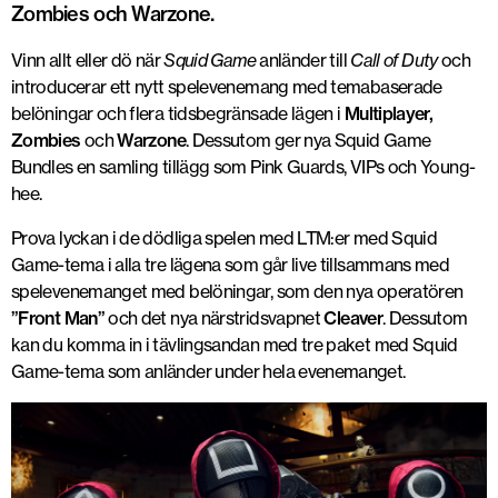
Zombies och Warzone.
Vinn allt eller dö när
Squid Game
anländer till
Call of Duty
och
introducerar ett nytt spelevenemang med temabaserade
belöningar och flera tidsbegränsade lägen i
Multiplayer,
Zombies
och
Warzone
. Dessutom ger nya Squid Game
Bundles en samling tillägg som Pink Guards, VIPs och Young-
hee.
Prova lyckan i de dödliga spelen med LTM:er med Squid
Game-tema i alla tre lägena som går live tillsammans med
spelevenemanget med belöningar, som den nya operatören
”Front Man”
och det nya närstridsvapnet
Cleaver
. Dessutom
kan du komma in i tävlingsandan med tre paket med Squid
Game-tema som anländer under hela evenemanget.