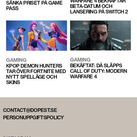
WARFARE 4 BEKRÄFTAR
SÄNKA PRISET PÅ GAME
BETA-DATUM OCH
PASS
LANSERING PÅ SWITCH 2
GAMING
GAMING
BEKÄFTAT: DÅ SLÄPPS
KPOP DEMON HUNTERS
CALL OF DUTY: MODERN
TAR ÖVER FORTNITE MED
WARFARE 4
NYTT SPELLÄGE OCH
SKINS
CONTACT@DOPEST.SE
PERSONUPPGIFTSPOLICY