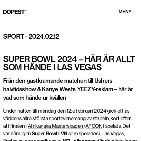
Mecole Hardman Jr. & Patrick Mahomes omfamnar varandra efter den
MENY
avgörande touchdownen. Foto: "San Francisco 49ers vs. Kansas City Chiefs |
Super Bowl LVIII Game Highlights" via Youtube / Skärmavbild
SPORT
-
2024.02.12
SUPER BOWL 2024 – HÄR ÄR ALLT
SOM HÄNDE I LAS VEGAS
Från den gastkramande matchen till Ushers
halvtidsshow & Kanye Wests YEEZY-reklam – här är
vad som hände ur kvällen
Under natten till måndag den 12:e februari 2024 gick ett av
världens allra största sportevenemang av stapeln, kort efter
att finalen i
Afrikanska Mästerskapen (AFCON)
spelats. Det
var nämligen
Super Bowl LVIII
som spelades i Las Vegas,