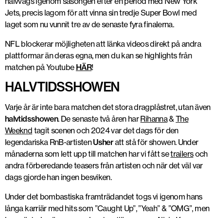
halvvägs igenom säsongen efter en period med New York
Jets, precis lagom för att vinna sin tredje Super Bowl med
laget som nu vunnit tre av de senaste fyra finalerna.
NFL blockerar möjligheten att länka videos direkt på andra
plattformar än deras egna, men du kan se highlights från
matchen på Youtube
HÄR
!
HALVTIDSSHOWEN
Varje år är inte bara matchen det stora dragplåstret, utan även
halvtidsshowen
. De senaste två åren har
Rihanna
&
The
Weeknd
tagit scenen och 2024 var det dags för den
legendariska RnB-artisten
Usher
att stå för showen. Under
månaderna som lett upp till matchen har vi fått se
trailers
och
andra förberedande teasers från artisten och när det väl var
dags gjorde han ingen besviken.
Under det bombastiska framträdandet togs vi igenom hans
långa karriär med hits som ”Caught Up”, ”Yeah” & ”OMG”, men