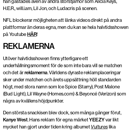
han gästades även av andra storstjärnor som Alicia Keys,
H.E.R., will.i.am, Lil Jon, och Ludacris på scenen.
NFL blockerar möjligheten att länka videos direkt på andra
plattformar än deras egna, men du kan se hela halvtidsshowen
på Youtube
HÄR
!
REKLAMERNA
Utöver halvtidsshowen finns ytterligare ett
underhållningsmoment för de som inte bara vill se matchen
och det är
reklamerna
. Världens dyraste reklamplaceringar
sker under matchen och årets uppsättning höll standarden
högt, med stora namn som Ice Spice (Starry), Post Malone
(Bud Light), Lil Wayne (Homes.com) & Beyoncé (Verizon) som
några av kvällens höjdpunkter.
Den största snackisen blev dock, som många gånger förut,
Kanye West
. Hans reklam för egna märket
YEEZY
var likt
mycket han gjort under tiden kring albumet
Vultures
lika