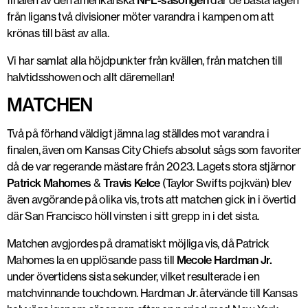
finalen av den amerikanska
NFL-säsongen
där de bästa lagen
från ligans två divisioner möter varandra i kampen om att
krönas till bäst av alla.
Vi har samlat alla höjdpunkter från kvällen, från matchen till
halvtidsshowen och allt däremellan!
MATCHEN
Två på förhand väldigt jämna lag ställdes mot varandra i
finalen, även om Kansas City Chiefs absolut sågs som favoriter
då de var regerande mästare från 2023. Lagets stora stjärnor
Patrick Mahomes
&
Travis Kelce
(Taylor Swifts pojkvän) blev
även avgörande på olika vis, trots att matchen gick in i övertid
där San Francisco höll vinsten i sitt grepp in i det sista.
Matchen avgjordes på dramatiskt möjliga vis, då Patrick
Mahomes la en upplösande pass till
Mecole Hardman Jr.
under övertidens sista sekunder, vilket resulterade i en
matchvinnande touchdown. Hardman Jr. återvände till Kansas