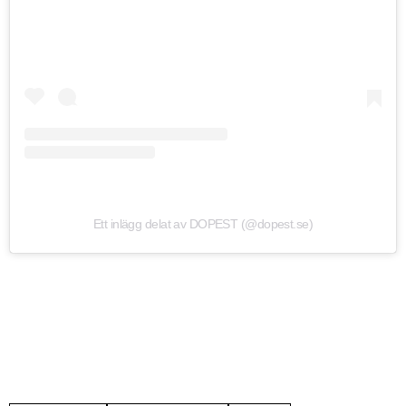
Ett inlägg delat av DOPEST (@dopest.se)