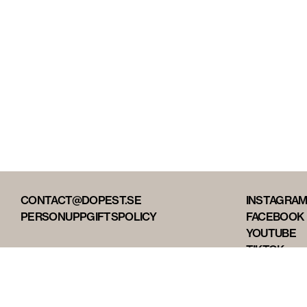
CONTACT@DOPEST.SE
INSTAGRA
PERSONUPPGIFTSPOLICY
FACEBOOK
YOUTUBE
TIKTOK
DOPEST ST
DOPEST D