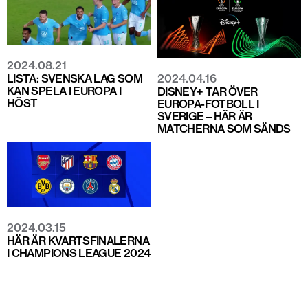
2024.08.21
2024.04.16
LISTA: SVENSKA LAG SOM
KAN SPELA I EUROPA I
DISNEY+ TAR ÖVER
HÖST
EUROPA-FOTBOLL I
SVERIGE – HÄR ÄR
MATCHERNA SOM SÄNDS
2024.03.15
HÄR ÄR KVARTSFINALERNA
I CHAMPIONS LEAGUE 2024