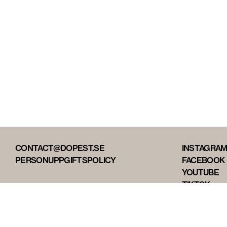
CONTACT@DOPEST.SE
INSTAGRA
PERSONUPPGIFTSPOLICY
FACEBOOK
YOUTUBE
TIKTOK
DOPEST ST
DOPEST D