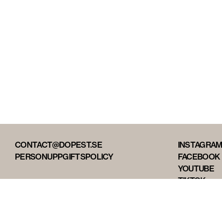
CONTACT@DOPEST.SE
INSTAGRA
PERSONUPPGIFTSPOLICY
FACEBOOK
YOUTUBE
TIKTOK
DOPEST ST
DOPEST D