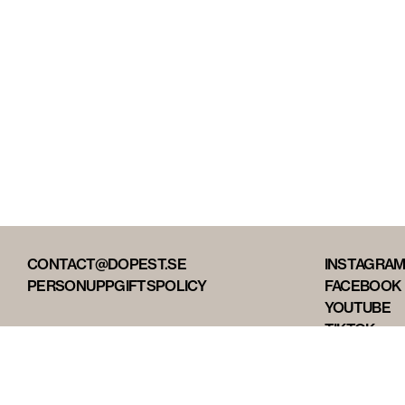
CONTACT@DOPEST.SE
INSTAGRA
PERSONUPPGIFTSPOLICY
FACEBOOK
YOUTUBE
TIKTOK
DOPEST ST
DOPEST D