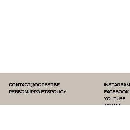
CONTACT@DOPEST.SE
INSTAGRA
PERSONUPPGIFTSPOLICY
FACEBOOK
YOUTUBE
TIKTOK
DOPEST ST
DOPEST D