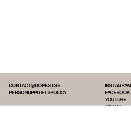
CONTACT@DOPEST.SE
INSTAGRA
PERSONUPPGIFTSPOLICY
FACEBOOK
YOUTUBE
TIKTOK
DOPEST ST
DOPEST D