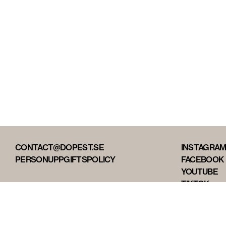
CONTACT@DOPEST.SE
INSTAGRA
PERSONUPPGIFTSPOLICY
FACEBOOK
YOUTUBE
TIKTOK
DOPEST ST
DOPEST D