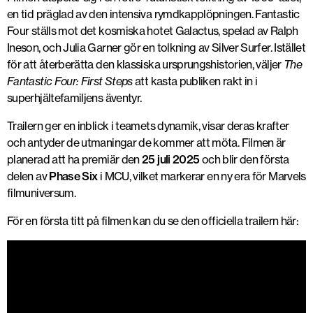
en tid präglad av den intensiva rymdkapplöpningen. Fantastic
Four ställs mot det kosmiska hotet Galactus, spelad av Ralph
Ineson, och Julia Garner gör en tolkning av Silver Surfer. Istället
för att återberätta den klassiska ursprungshistorien, väljer
The
Fantastic Four: First Steps
att kasta publiken rakt in i
superhjältefamiljens äventyr.
Trailern ger en inblick i teamets dynamik, visar deras krafter
och antyder de utmaningar de kommer att möta. Filmen är
planerad att ha premiär den
25 juli 2025
och blir den första
delen av
Phase Six
i MCU, vilket markerar en ny era för Marvels
filmuniversum.
För en första titt på filmen kan du se den officiella trailern här: