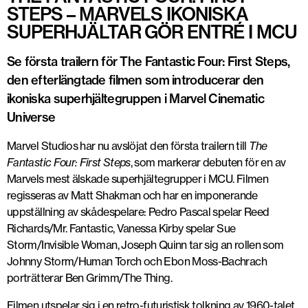
STEPS – MARVELS IKONISKA
SUPERHJÄLTAR GÖR ENTRÉ I MCU
Se första trailern för The Fantastic Four: First Steps,
den efterlängtade filmen som introducerar den
ikoniska superhjältegruppen i Marvel Cinematic
Universe
Marvel Studios har nu avslöjat den första trailern till
The
Fantastic Four: First Steps
, som markerar debuten för en av
Marvels mest älskade superhjältegrupper i MCU. Filmen
regisseras av Matt Shakman och har en imponerande
uppställning av skådespelare: Pedro Pascal spelar Reed
Richards/Mr. Fantastic, Vanessa Kirby spelar Sue
Storm/Invisible Woman, Joseph Quinn tar sig an rollen som
Johnny Storm/Human Torch och Ebon Moss-Bachrach
porträtterar Ben Grimm/The Thing.
Filmen utspelar sig i en retro-futuristisk tolkning av 1960-talet,