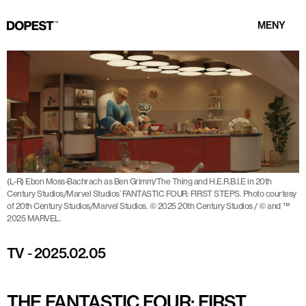
MENY
(L-R) Ebon Moss-Bachrach as Ben Grimm/The Thing and H.E.R.B.I.E in 20th
Century Studios/Marvel Studios’ FANTASTIC FOUR: FIRST STEPS. Photo courtesy
of 20th Century Studios/Marvel Studios. © 2025 20th Century Studios / © and ™
2025 MARVEL.
TV
-
2025.02.05
THE FANTASTIC FOUR: FIRST