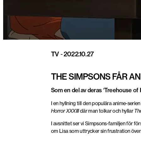
TV
-
2022.10.27
THE SIMPSONS FÅR ANI
Som en del av deras ‘Treehouse of H
I en hyllning till den populära anime-ser
Horror XXXIII
där man tolkar och hyllar
Th
I avsnittet ser vi Simpsons-familjen för
om Lisa som uttrycker sin frustration öve