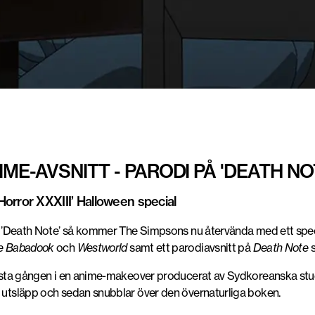
ME-AVSNITT - PARODI PÅ 'DEATH NO
orror XXXIII’ Halloween special
ien ’Death Note’ så kommer The Simpsons nu återvända med ett spec
e Babadook
och
Westworld
samt ett parodiavsnitt på
Death Note
 första gången i en anime-makeover producerat av Sydkoreanska s
r utsläpp och sedan snubblar över den övernaturliga boken.