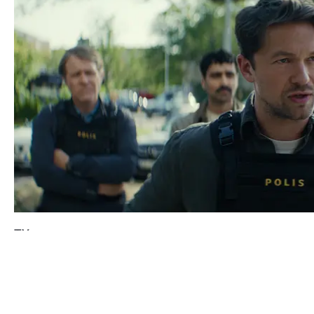
TV
NETFLIX SLÄPPER TRAILER FÖR NYA KRIMINALTHRILLE
CONTACT@DOPEST.SE