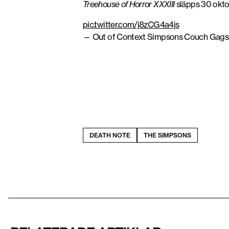
Treehouse of Horror XXXIII
släpps 30 okto
pic.twitter.com/j8zCG4a4js
— Out of Context Simpsons Couch Ga
DEATH NOTE
THE SIMPSONS