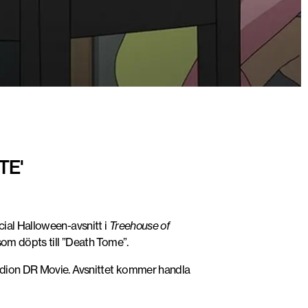
TE'
ial Halloween-avsnitt i
Treehouse of
som döpts till ”Death Tome”.
tudion DR Movie. Avsnittet kommer handla