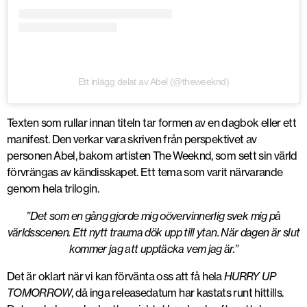
Ett inlägg delat av Abel (@theweeknd)
Texten som rullar innan titeln tar formen av en dagbok eller ett
manifest. Den verkar vara skriven från perspektivet av
personen Abel, bakom artisten The Weeknd, som sett sin värld
förvrängas av kändisskapet. Ett tema som varit närvarande
genom hela trilogin.
”Det som en gång gjorde mig oövervinnerlig svek mig på
världsscenen. Ett nytt trauma dök upp till ytan. När dagen är slut
kommer jag att upptäcka vem jag är.”
Det är oklart när vi kan förvänta oss att få hela
HURRY UP
TOMORROW
, då inga releasedatum har kastats runt hittills.