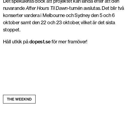
Det spekuleras dock att projektet kan landa efter att den
nuvarande
After Hours Til Dawn
-turnén avslutas. Det blir två
konserter vardera i Melbourne och Sydney den 5 och 6
oktober samt den 22 och 23 oktober, vilket är det sista
stoppet.
Håll utkik på
dopest.se
för mer framöver!
THE WEEKND