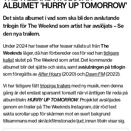
ALBUMET 'HURRY UP TOMORROW'
Det sista albumet i vad som ska bli den avslutande
trilogin för The Weeknd som artist har avslöjats – Se
den nya trailern.
Under 2024 har teaser efter teaser rullats ut från
The
Weeknds
läger, då han förbereder oss för vad han
tidigare
kallat
slutet på The Weeknd som artist. Det kommande
albumet blir det sjätte och sista, samt
avslutningen på trilogin
som föregåtts av
After Hours
(2020) och
Dawn FM
(2022).
Vi har tidigare fått
trippiga trailers
med ny musik, men denna
gång är det endast sparsamt tonsatt när vi äntligen får reda på
albumtiteln:
HURRY UP TOMORROW
. Projektet avslöjades
genom en trailer på The Weeknds Instagram, där röd text
sakta scrollar upp för skärmen mot en svart bakgrund
tillsammans med skräckfilmstonade ljud, innan titeln visar sig.