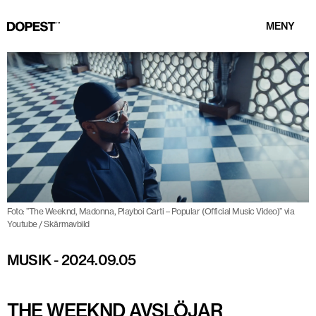
MENY
Foto: ”The Weeknd, Madonna, Playboi Carti – Popular (Official Music Video)” via
Youtube / Skärmavbild
MUSIK
-
2024.09.05
THE WEEKND AVSLÖJAR