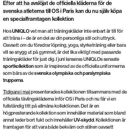
Efter att ha avslöjat de officiella kläderna för de
svenska atleterna till OS i Paris kan du nu själv köpa
en specialframtagen kollektion
Hos
UNIQLO
vet man att träningskläder inte enbart är till för
att träna i – de är en del av din personliga stil och uttryck.
Oavsett om du föredrar löpning, yoga, styrketräning eller bara
vill se snygg ut på gymmet, är det lika viktigt med passande
träningskläder för just dig. I juni lanseras UNIQLOs senaste
sportkollektion
som är inspirerad av de officiella uniformerna
som bärs av de
svenska olympiska och paralympiska
trupperna
.
Tidigare i maj
presenterades kollektionen tillsammans med de
officiella tävlingskläderna inför OS i Paris och nu får vi en
fullständig titt på allmäna kollektionen. Det är en
högpresterande kollektion som innehåller material som bland
annat leder bort fukt och innehåller
UV-skydd
. Kollektionen är
framtagen för att vara både bekväm och stilren oavsett