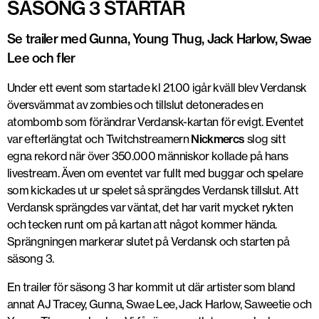
SÄSONG 3 STARTAR
Se trailer med Gunna, Young Thug, Jack Harlow, Swae
Lee och fler
Under ett event som startade kl 21.00 igår kväll blev Verdansk
översvämmat av zombies och tillslut detonerades en
atombomb som förändrar Verdansk-kartan för evigt. Eventet
var efterlängtat och Twitchstreamern
Nickmercs
slog sitt
egna rekord när över 350.000 människor kollade på hans
livestream. Även om eventet var fullt med buggar och spelare
som kickades ut ur spelet så sprängdes Verdansk tillslut. Att
Verdansk sprängdes var väntat, det har varit mycket rykten
och tecken runt om på kartan att något kommer hända.
Sprängningen markerar slutet på Verdansk och starten på
säsong 3.
En trailer för säsong 3 har kommit ut där artister som bland
annat AJ Tracey, Gunna, Swae Lee, Jack Harlow, Saweetie och