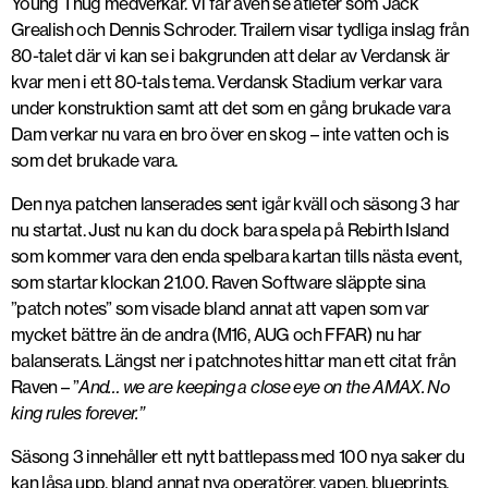
Young Thug medverkar. Vi får även se atleter som Jack
Grealish och Dennis Schroder. Trailern visar tydliga inslag från
80-talet där vi kan se i bakgrunden att delar av Verdansk är
kvar men i ett 80-tals tema. Verdansk Stadium verkar vara
under konstruktion samt att det som en gång brukade vara
Dam verkar nu vara en bro över en skog – inte vatten och is
som det brukade vara.
Den nya patchen lanserades sent igår kväll och säsong 3 har
nu startat. Just nu kan du dock bara spela på Rebirth Island
som kommer vara den enda spelbara kartan tills nästa event,
som startar klockan 21.00. Raven Software släppte sina
”patch notes” som visade bland annat att vapen som var
mycket bättre än de andra (M16, AUG och FFAR) nu har
balanserats. Längst ner i patchnotes hittar man ett citat från
Raven – ”
And… we are keeping a close eye on the AMAX. No
king rules forever.”
Säsong 3 innehåller ett nytt battlepass med 100 nya saker du
kan låsa upp, bland annat nya operatörer, vapen, blueprints,