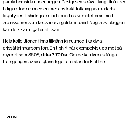
gamla
hemsida
under helgen. Designsen strävar långt ifrån den
tidigare looken med en mer abstrakt tolkning av märkets
logotyper. T-shirts, jeans och hoodies kompletteras med
accessoarer som kepsar och guldarmband. Några av plaggen
kan du kika in i galleriet ovan.
Hela kollektionen finns tillgänglig nu, med lika dyra
prissättningar som förr. En t-shirt går exempelvis upp mot så
mycket som 360$,
cirka 3 700kr
. Om de kan lyckas fånga
framgången av sina glansdagar återstår dock att se.
VLONE