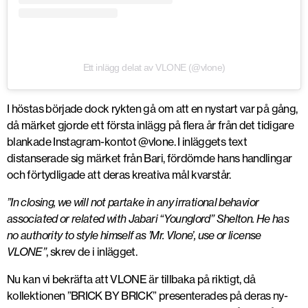
Ett inlägg delat av VLONE (@vlone)
I höstas började dock rykten gå om att en nystart var på gång,
då märket gjorde ett första inlägg på flera år från det tidigare
blankade Instagram-kontot @vlone. I inläggets text
distanserade sig märket från Bari, fördömde hans handlingar
och förtydligade att deras kreativa mål kvarstår.
”In closing, we will not partake in any irrational behavior
associated or related with Jabari “Younglord” Shelton. He has
no authority to style himself as ’Mr. Vlone’, use or license
VLONE”
, skrev de i inlägget.
Nu kan vi bekräfta att VLONE är tillbaka på riktigt, då
kollektionen ”BRICK BY BRICK” presenterades på deras ny-