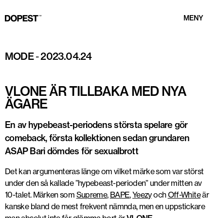
MENY
Foto: VLONE
MODE
-
2023.04.24
VLONE ÄR TILLBAKA MED NYA
ÄGARE
En av hypebeast-periodens största spelare gör
comeback, första kollektionen sedan grundaren
ASAP Bari dömdes för sexualbrott
Det kan argumenteras länge om vilket märke som var störst
under den så kallade ”hypebeast-perioden” under mitten av
10-talet. Märken som
Supreme
,
BAPE
,
Yeezy
och
Off-White
är
kanske bland de mest frekvent nämnda, men en uppstickare