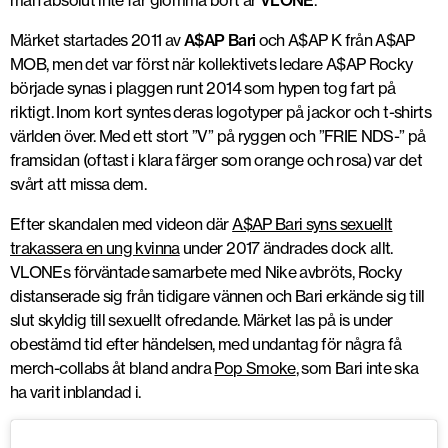
man absolut inte får glömma bort är
VLONE
.
Märket startades 2011 av
A$AP Bari
och A$AP K från A$AP
MOB, men det var först när kollektivets ledare A$AP Rocky
började synas i plaggen runt 2014 som hypen tog fart på
riktigt. Inom kort syntes deras logotyper på jackor och t-shirts
världen över. Med ett stort ”V” på ryggen och ”FRIE NDS-” på
framsidan (oftast i klara färger som orange och rosa) var det
svårt att missa dem.
Efter skandalen med videon där
A$AP Bari syns sexuellt
trakassera en ung kvinna
under 2017 ändrades dock allt.
VLONEs förväntade samarbete med Nike avbröts, Rocky
distanserade sig från tidigare vännen och Bari erkände sig till
slut skyldig till sexuellt ofredande. Märket las på is under
obestämd tid efter händelsen, med undantag för några få
merch-collabs åt bland andra
Pop Smoke
, som Bari inte ska
ha varit inblandad i.