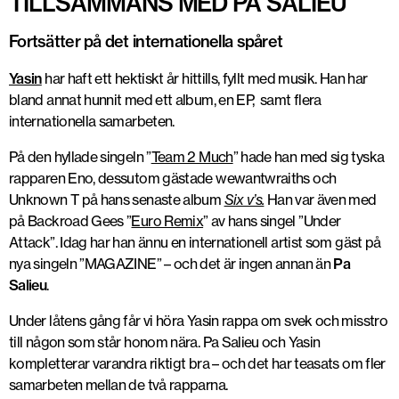
TILLSAMMANS MED PA SALIEU
Fortsätter på det internationella spåret
Yasin
har haft ett hektiskt år hittills, fyllt med musik. Han har
bland annat hunnit med ett album, en EP, samt flera
internationella samarbeten.
På den hyllade singeln ”
Team 2 Much
” hade han med sig tyska
rapparen Eno, dessutom gästade wewantwraiths och
Unknown T på hans senaste album
Six v’s.
Han var även med
på Backroad Gees ”
Euro Remix
” av hans singel ”Under
Attack”. Idag har han ännu en internationell artist som gäst på
nya singeln ”MAGAZINE” – och det är ingen annan än
Pa
Salieu
.
Under låtens gång får vi höra Yasin rappa om svek och misstro
till någon som står honom nära. Pa Salieu och Yasin
kompletterar varandra riktigt bra – och det har teasats om fler
samarbeten mellan de två rapparna.