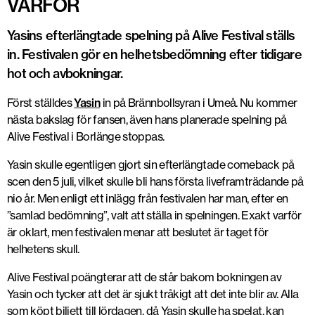
VARFÖR
Yasins efterlängtade spelning på Alive Festival ställs
in. Festivalen gör en helhetsbedömning efter tidigare
hot och avbokningar.
Först ställdes
Yasin
in på Brännbollsyran i Umeå. Nu kommer
nästa bakslag för fansen, även hans planerade spelning på
Alive Festival i Borlänge stoppas.
Yasin skulle egentligen gjort sin efterlängtade comeback på
scen den 5 juli, vilket skulle bli hans första liveframträdande på
nio år. Men enligt ett inlägg från festivalen har man, efter en
”samlad bedömning”, valt att ställa in spelningen. Exakt varför
är oklart, men festivalen menar att beslutet är taget för
helhetens skull.
Alive Festival poängterar att de står bakom bokningen av
Yasin och tycker att det är sjukt tråkigt att det inte blir av. Alla
som köpt biljett till lördagen, då Yasin skulle ha spelat, kan