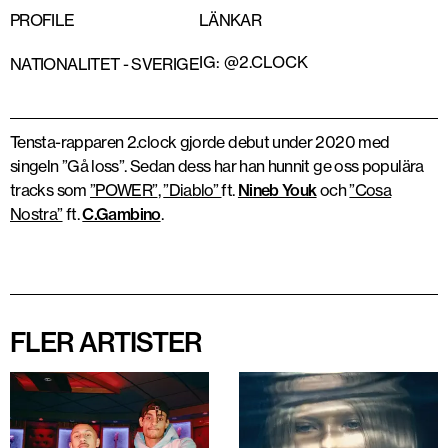
PROFILE
LÄNKAR
IG: @2.CLOCK
NATIONALITET -
SVERIGE
Tensta-rapparen 2.clock gjorde debut under 2020 med
singeln ”Gå loss”. Sedan dess har han hunnit ge oss populära
tracks som
”POWER”
,
”Diablo”
ft.
Nineb Youk
och
”Cosa
Nostra”
ft.
C.Gambino
.
FLER ARTISTER