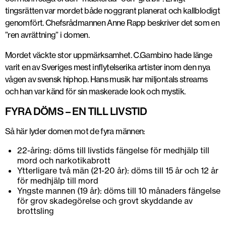
tingsrätten var mordet både
noggrant planerat och kallblodigt
genomfört
. Chefsrådmannen Anne Rapp beskriver det som en
”ren avrättning” i domen.
Mordet väckte stor uppmärksamhet. C.Gambino hade länge
varit en av Sveriges mest inflytelserika artister inom den nya
vågen av svensk hiphop. Hans musik har miljontals streams
och han var känd för sin maskerade look och mystik.
FYRA DÖMS – EN TILL LIVSTID
Så här lyder domen mot de fyra männen:
22-åring
: döms till
livstids fängelse
för medhjälp till
mord och narkotikabrott
Ytterligare två män (21-20 år)
: döms till
15 år och 12 år
för medhjälp till mord
Yngste mannen (19 år)
: döms till 10 månaders fängelse
för
grov skadegörelse
och
grovt skyddande av
brottsling