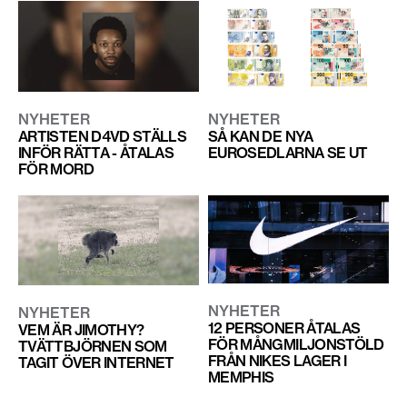
NYHETER
NYHETER
ARTISTEN D4VD STÄLLS
SÅ KAN DE NYA
INFÖR RÄTTA - ÅTALAS
EUROSEDLARNA SE UT
FÖR MORD
NYHETER
NYHETER
12 PERSONER ÅTALAS
VEM ÄR JIMOTHY?
FÖR MÅNGMILJONSTÖLD
TVÄTTBJÖRNEN SOM
FRÅN NIKES LAGER I
TAGIT ÖVER INTERNET
MEMPHIS