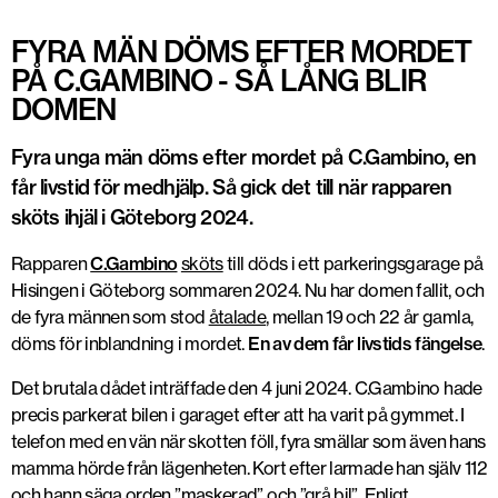
FYRA MÄN DÖMS EFTER MORDET
PÅ C.GAMBINO - SÅ LÅNG BLIR
DOMEN
Fyra unga män döms efter mordet på C.Gambino, en
får livstid för medhjälp. Så gick det till när rapparen
sköts ihjäl i Göteborg 2024.
Rapparen
C.Gambino
sköts
till döds i ett parkeringsgarage på
Hisingen i Göteborg sommaren 2024. Nu har domen fallit, och
de fyra männen som stod
åtalade
, mellan 19 och 22 år gamla,
döms för inblandning i mordet.
En av dem får livstids fängelse
.
Det brutala dådet inträffade den 4 juni 2024. C.Gambino hade
precis parkerat bilen i garaget efter att ha varit på gymmet. I
telefon med en vän när skotten föll, fyra smällar som även hans
mamma hörde från lägenheten. Kort efter larmade han själv 112
och hann säga orden ”maskerad” och ”grå bil”. Enligt