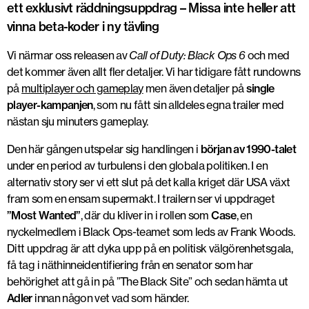
ett exklusivt räddningsuppdrag – Missa inte heller att
vinna beta-koder i ny tävling
Vi närmar oss releasen av
Call of Duty: Black Ops 6
och med
det kommer även allt fler detaljer. Vi har tidigare fått rundowns
på
multiplayer och gameplay
men även detaljer på
single
player-kampanjen
, som nu fått sin alldeles egna trailer med
nästan sju minuters gameplay.
Den här gången utspelar sig handlingen i
början av 1990-talet
under en period av turbulens i den globala politiken. I en
alternativ story ser vi ett slut på det kalla kriget där USA växt
fram som en ensam supermakt. I trailern ser vi uppdraget
”Most Wanted”
, där du kliver in i rollen som
Case
, en
nyckelmedlem i Black Ops-teamet som leds av Frank Woods.
Ditt uppdrag är att dyka upp på en politisk välgörenhetsgala,
få tag i näthinneidentifiering från en senator som har
behörighet att gå in på ”The Black Site” och sedan hämta ut
Adler
innan någon vet vad som händer.