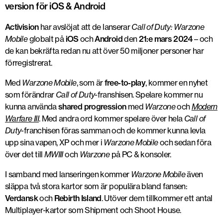
version för iOS & Android
Activision
har avslöjat att de lanserar
Call of Duty: Warzone
Mobile
globalt på
iOS
och
Android
den
21:e mars 2024
– och
de kan bekräfta redan nu att över 50 miljoner personer har
förregistrerat.
Med
Warzone Mobile
, som är
free-to-play
, kommer en nyhet
som förändrar
Call of Duty
-franshisen. Spelare kommer nu
kunna använda
shared progression
med
Warzone
och
Modern
Warfare III
. Med andra ord kommer spelare över hela
Call of
Duty
-franchisen föras samman och de kommer kunna levla
upp sina vapen, XP och mer i
Warzone Mobile
och sedan föra
över det till
MWIII
och
Warzone
på PC & konsoler.
I samband med lanseringen kommer
Warzone Mobile
även
släppa två stora kartor som är populära bland fansen:
Verdansk
och
Rebirth Island
. Utöver dem tillkommer ett antal
Multiplayer-kartor som Shipment och Shoot House.